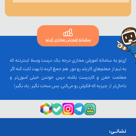
سامانه آموزش مجازی آی‌نو
آی‌نو یه سامانه آموزش مجازی درجه یک، درست وسط اینترنته که
یه تیم از معلم‌‌های کاربلد رو دور هم جمع کرده تا بهت ثابت کنه اگر
معلمت خفن و کاردرست باشه؛ درس خوندن خیلی آسون‌تر و
باحال‌تر از چیزیه که فکرش رو می‌کنی. پس سخت نگیر، یاد بگیر!
نشانــی: