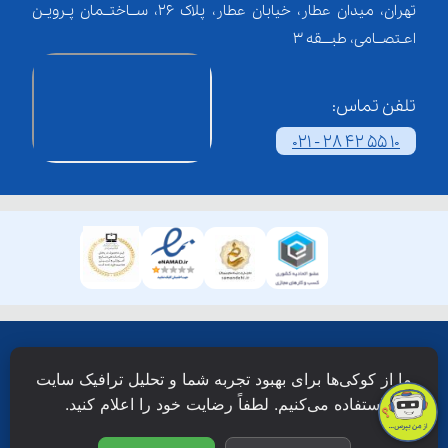
تهران، میدان عطار، خیابان عطار، پلاک 26، ســاختــمان پـرویـن
اعـتصــامی، طبـــقه 3
تلفن تماس:
021 - 28 42 55 10
همۀ حقوق این وبسایت نزد شرکت فن آوری شبکه آموزش
ما از کوکی‌ها برای بهبود تجربه شما و تحلیل ترافیک سایت
دانش نویان محفوظ است.
استفاده می‌کنیم. لطفاً رضایت خود را اعلام کنید.