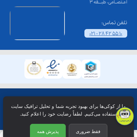
اعـتصــامی، طبـــقه 3
تلفن تماس:
021 - 28 42 55 10
همۀ حقوق این وبسایت نزد شرکت فن آوری شبکه آموزش
ما از کوکی‌ها برای بهبود تجربه شما و تحلیل ترافیک سایت
دانش نویان محفوظ است.
استفاده می‌کنیم. لطفاً رضایت خود را اعلام کنید.
فقط ضروری
پذیرش همه