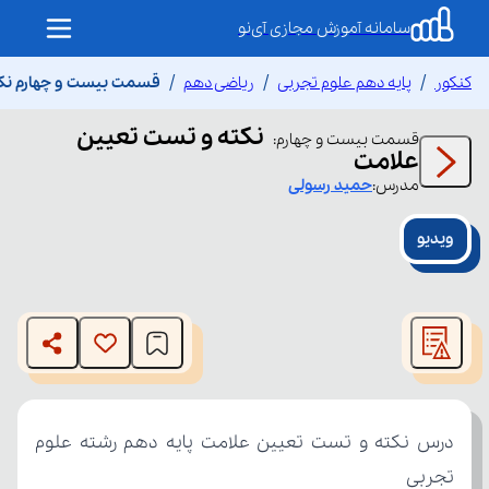
سامانه آموزش مجازی آی‌نو
کنکور
پایه دهم علوم تجربی
ریاضی دهم
قسمت بیست و چهارم نکت
نکته و تست تعیین
قسمت
بیست و چهارم
:
علامت
مدرس:
حمید
رسولی
ویدیو
This
is
The media could not be loaded, either because the server
a
modal
or network failed or because the format is not supported.
window.
تجربی