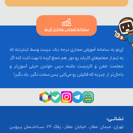
سامانه آموزش مجازی آی‌نو
آی‌نو یه سامانه آموزش مجازی درجه یک، درست وسط اینترنته که
یه تیم از معلم‌‌های کاربلد رو دور هم جمع کرده تا بهت ثابت کنه اگر
معلمت خفن و کاردرست باشه؛ درس خوندن خیلی آسون‌تر و
باحال‌تر از چیزیه که فکرش رو می‌کنی. پس سخت نگیر، یاد بگیر!
نشانــی:
تهران، میدان عطار، خیابان عطار، پلاک 26، ســاختــمان پـرویـن