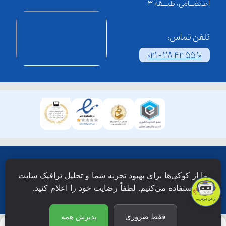
اعـتصــامی، طبـــقه 3
تلفن تماس:
021 - 28 42 55 10
همۀ حقوق این وبسایت نزد شرکت فن آوری شبکه آموزش
ما از کوکی‌ها برای بهبود تجربه شما و تحلیل ترافیک سایت
دانش نویان محفوظ است.
استفاده می‌کنیم. لطفاً رضایت خود را اعلام کنید.
فقط ضروری
پذیرش همه