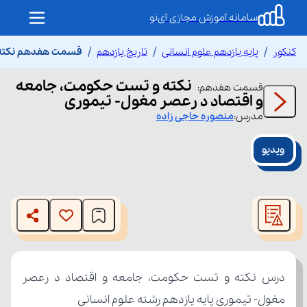
سامانه آموزش مجازی آی‌نو
کنکور
پایه یازدهم علوم انسانی
تاریخ یازدهم
قسمت هفدهم نکته و
نکته و تست حکومت، جامعه
قسمت
هفدهم
:
و اقتصاد د رعصر مغول- تیموری
مدرس:
منصوره
حاجی زاده
ویدیو
This
is
The media could not be loaded, either because the server
a
modal
or network failed or because the format is not supported.
window.
مغول- تیموری پایه یازدهم رشته علوم انسانی