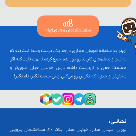
سامانه آموزش مجازی آی‌نو
آی‌نو یه سامانه آموزش مجازی درجه یک، درست وسط اینترنته که
یه تیم از معلم‌‌های کاربلد رو دور هم جمع کرده تا بهت ثابت کنه اگر
معلمت خفن و کاردرست باشه؛ درس خوندن خیلی آسون‌تر و
باحال‌تر از چیزیه که فکرش رو می‌کنی. پس سخت نگیر، یاد بگیر!
نشانــی:
تهران، میدان عطار، خیابان عطار، پلاک 26، ســاختــمان پـرویـن