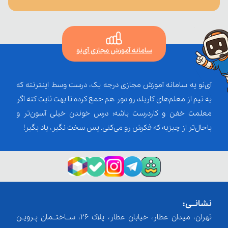
سامانه آموزش مجازی آی‌نو
آی‌نو یه سامانه آموزش مجازی درجه یک، درست وسط اینترنته که
یه تیم از معلم‌‌های کاربلد رو دور هم جمع کرده تا بهت ثابت کنه اگر
معلمت خفن و کاردرست باشه؛ درس خوندن خیلی آسون‌تر و
باحال‌تر از چیزیه که فکرش رو می‌کنی. پس سخت نگیر، یاد بگیر!
نشانــی:
تهران، میدان عطار، خیابان عطار، پلاک 26، ســاختــمان پـرویـن