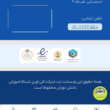
اعـتصــامی، طبـــقه 3
تلفن تماس:
021 - 28 42 55 10
همۀ حقوق این وبسایت نزد شرکت فن آوری شبکه آموزش
دانش نویان محفوظ است.