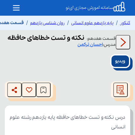
سامانه آموزش مجازی آی‌نو
کنکور
پایه یازدهم علوم انسانی
روان شناسی یازدهم
قسمت هفدهم 
نکته و تست خطاهای حافظه
قسمت
هفدهم
:
مدرس:
احسان
ترکمن
ویدیو
This
is
The media could not be loaded, either because the server
a
modal
or network failed or because the format is not supported.
window.
انسانی