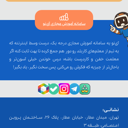
سامانه آموزش مجازی آی‌نو
آی‌نو یه سامانه آموزش مجازی درجه یک، درست وسط اینترنته که
یه تیم از معلم‌‌های کاربلد رو دور هم جمع کرده تا بهت ثابت کنه اگر
معلمت خفن و کاردرست باشه؛ درس خوندن خیلی آسون‌تر و
باحال‌تر از چیزیه که فکرش رو می‌کنی. پس سخت نگیر، یاد بگیر!
نشانــی:
تهران، میدان عطار، خیابان عطار، پلاک 26، ســاختــمان پـرویـن
اعـتصــامی، طبـــقه 3