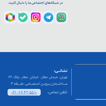
در شبکه‌های اجتماعی ما را دنبال کنید:
نشانــی:
تهران، میدان عطار، خیابان عطار، پلاک 26،
ســاختــمان پـرویـن اعـتصــامی، طبـــقه 3
تلفن تماس:
021 - 28 42 55 10