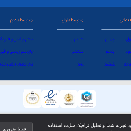
بتدایی
متوسطه اول
متوسطه دوم
ول
چهارم
هفتم
دهم ریاضی و فیزیک
وم
پنجم
هشتم
یازدهم ریاضی و فیز
وم
ششم
نهم
دوازدهم ریاضی و ف
ود تجربه شما و تحلیل ترافیک سایت استفاده
فقط ضروری