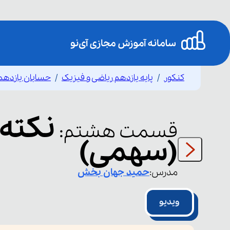
کنکور
پایه یازدهم ریاضی و فیزیک
حسابان یازدهم
نکته 
قسمت
هشتم
:
(سهمی)
مدرس:
حمید
جهان بخش
ویدیو