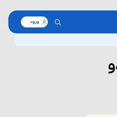
ورود
و