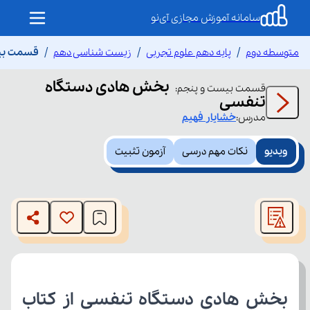
سامانه آموزش مجازی آی‌نو
متوسطه دوم
پایه دهم علوم تجربی
زیست شناسی دهم
قسمت بیس
بخش هادی دستگاه
قسمت
بیست و پنجم
:
تنفسی
مدرس:
خشایار
فهیم
ویدیو
نکات مهم درسی
آزمون تثبیت
This
is
The media could not be loaded, either because the server
a
modal
or network failed or because the format is not supported.
window.