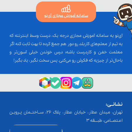
سامانه آموزش مجازی آی‌نو
آی‌نو یه سامانه آموزش مجازی درجه یک، درست وسط اینترنته که
یه تیم از معلم‌‌های کاربلد رو دور هم جمع کرده تا بهت ثابت کنه اگر
معلمت خفن و کاردرست باشه؛ درس خوندن خیلی آسون‌تر و
باحال‌تر از چیزیه که فکرش رو می‌کنی. پس سخت نگیر، یاد بگیر!
نشانــی:
تهران، میدان عطار، خیابان عطار، پلاک 26، ســاختــمان پـرویـن
اعـتصــامی، طبـــقه 3