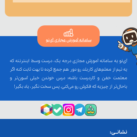
سامانه آموزش مجازی آی‌نو
آی‌نو یه سامانه آموزش مجازی درجه یک، درست وسط اینترنته که
یه تیم از معلم‌‌های کاربلد رو دور هم جمع کرده تا بهت ثابت کنه اگر
معلمت خفن و کاردرست باشه؛ درس خوندن خیلی آسون‌تر و
باحال‌تر از چیزیه که فکرش رو می‌کنی. پس سخت نگیر، یاد بگیر!
نشانــی: