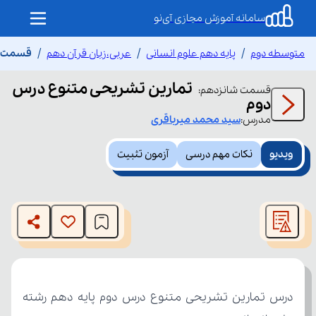
سامانه آموزش مجازی آی‌نو
متوسطه دوم
پایه دهم علوم انسانی
عربی،زبان قرآن دهم
قسمت ش
تمارین تشریحی متنوع درس
قسمت
شانزدهم
:
دوم
مدرس:
سید محمد
میرباقری
ویدیو
نکات مهم درسی
آزمون تثبیت
This
is
The media could not be loaded, either because the server
a
modal
or network failed or because the format is not supported.
window.