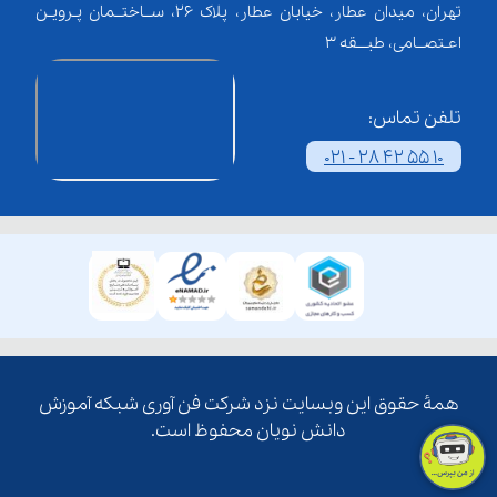
تهران، میدان عطار، خیابان عطار، پلاک 26، ســاختــمان پـرویـن
اعـتصــامی، طبـــقه 3
تلفن تماس:
021 - 28 42 55 10
همۀ حقوق این وبسایت نزد شرکت فن آوری شبکه آموزش
دانش نویان محفوظ است.