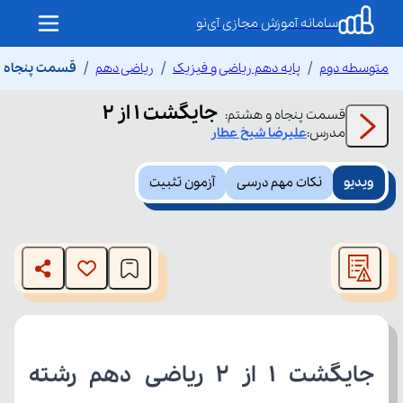
سامانه آموزش مجازی آی‌نو
متوسطه دوم
پایه دهم ریاضی و فیزیک
ریاضی دهم
قسمت پنجاه و ه
جایگشت 1 از 2
قسمت
پنجاه و هشتم
:
مدرس:
علیرضا
شیخ عطار
ویدیو
نکات مهم درسی
آزمون تثبیت
This
is
The media could not be loaded, either because the server
a
modal
or network failed or because the format is not supported.
window.