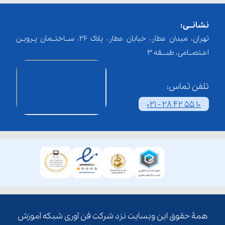
نشانــی:
تهران، میدان عطار، خیابان عطار، پلاک 26، ســاختــمان پـرویـن
اعـتصــامی، طبـــقه 3
تلفن تماس:
021 - 28 42 55 10
همۀ حقوق این وبسایت نزد شرکت فن آوری شبکه آموزش