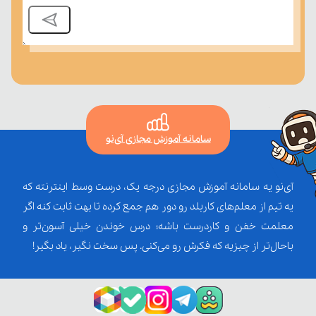
سامانه آموزش مجازی آی‌نو
آی‌نو یه سامانه آموزش مجازی درجه یک، درست وسط اینترنته که
یه تیم از معلم‌‌های کاربلد رو دور هم جمع کرده تا بهت ثابت کنه اگر
معلمت خفن و کاردرست باشه؛ درس خوندن خیلی آسون‌تر و
باحال‌تر از چیزیه که فکرش رو می‌کنی. پس سخت نگیر، یاد بگیر!