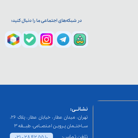
در شبکه‌های اجتماعی ما را دنبال کنید:
نشانــی:
تهران، میدان عطار، خیابان عطار، پلاک 26،
ســاختــمان پـرویـن اعـتصــامی، طبـــقه 3
تلفن تماس:
021 - 28 42 55 10