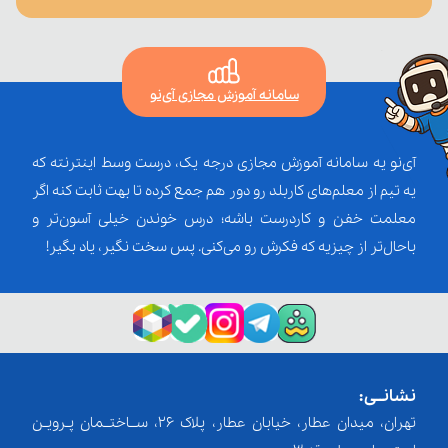
سامانه آموزش مجازی آی‌نو
آی‌نو یه سامانه آموزش مجازی درجه یک، درست وسط اینترنته که
یه تیم از معلم‌‌های کاربلد رو دور هم جمع کرده تا بهت ثابت کنه اگر
معلمت خفن و کاردرست باشه؛ درس خوندن خیلی آسون‌تر و
باحال‌تر از چیزیه که فکرش رو می‌کنی. پس سخت نگیر، یاد بگیر!
نشانــی:
تهران، میدان عطار، خیابان عطار، پلاک 26، ســاختــمان پـرویـن