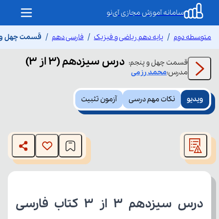
سامانه آموزش مجازی آی‌نو
متوسطه دوم
پایه دهم ریاضی و فیزیک
فارسی دهم
قسمت چهل و پنج
درس سیزدهم (3 از 3)
قسمت
چهل و پنجم
:
مدرس:
محمد
رزمی
ویدیو
نکات مهم درسی
آزمون تثبیت
This
is
The media could not be loaded, either because the server
a
modal
or network failed or because the format is not supported.
window.