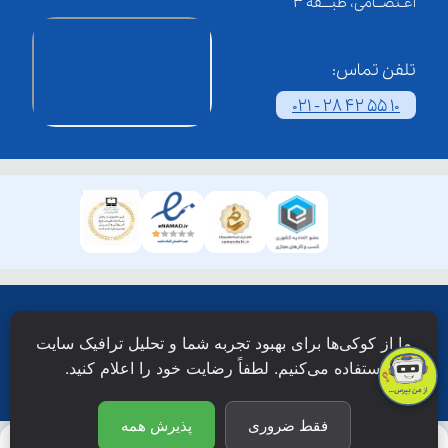
اعـتصــامی، طبـــقه 3
تلفن تماس:
021 - 28 42 55 10
همۀ حقوق این وبسایت نزد شرکت فن آوری شبکه آموزش
ما از کوکی‌ها برای بهبود تجربه شما و تحلیل ترافیک سایت
دانش نویان محفوظ است.
استفاده می‌کنیم. لطفاً رضایت خود را اعلام کنید.
فقط ضروری
پذیرش همه