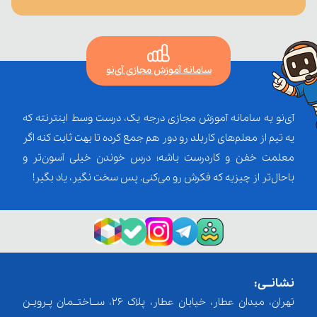
سامانه آموزش مجازی آی‌نو
آی‌نو یه سامانه آموزش مجازی درجه یک، درست وسط اینترنته که
یه تیم از معلم‌‌های کاربلد رو دور هم جمع کرده تا بهت ثابت کنه اگر
معلمت خفن و کاردرست باشه؛ درس خوندن خیلی آسون‌تر و
باحال‌تر از چیزیه که فکرش رو می‌کنی. پس سخت نگیر، یاد بگیر!
نشانــی:
تهران، میدان عطار، خیابان عطار، پلاک 26، ســاختــمان پـرویـن