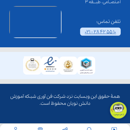
اعـتصــامی، طبـــقه 3
تلفن تماس:
021 - 28 42 55 10
همۀ حقوق این وبسایت نزد شرکت فن آوری شبکه آموزش
دانش نویان محفوظ است.