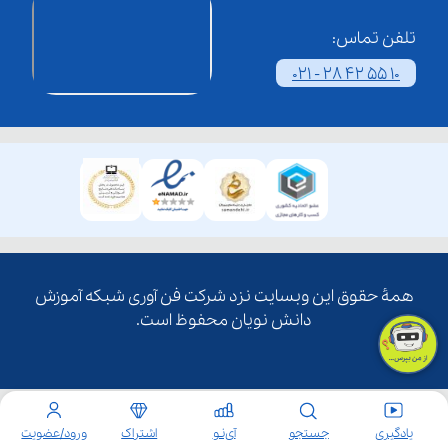
تلفن تماس:
021 - 28 42 55 10
همۀ حقوق این وبسایت نزد شرکت فن آوری شبکه آموزش
دانش نویان محفوظ است.
یادگیری
جستجو
آی‌نـو
اشتراک
ورود/عضویت