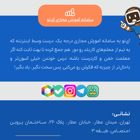
سامانه آموزش مجازی آی‌نو
آی‌نو یه سامانه آموزش مجازی درجه یک، درست وسط اینترنته که
یه تیم از معلم‌‌های کاربلد رو دور هم جمع کرده تا بهت ثابت کنه اگر
معلمت خفن و کاردرست باشه؛ درس خوندن خیلی آسون‌تر و
باحال‌تر از چیزیه که فکرش رو می‌کنی. پس سخت نگیر، یاد بگیر!
نشانــی:
تهران، میدان عطار، خیابان عطار، پلاک 26، ســاختــمان پـرویـن
اعـتصــامی، طبـــقه 3