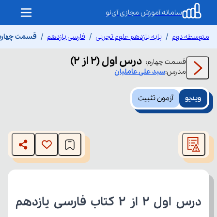
سامانه آموزش مجازی آی‌نو
متوسطه دوم
پایه یازدهم علوم تجربی
فارسی یازدهم
قسمت چهارم درس
درس اول (۲ از ۲)
قسمت
چهارم
:
مدرس:
سید علی
عاملیان
ویدیو
آزمون تثبیت
This
is
The media could not be loaded, either because the server
a
modal
or network failed or because the format is not supported.
window.