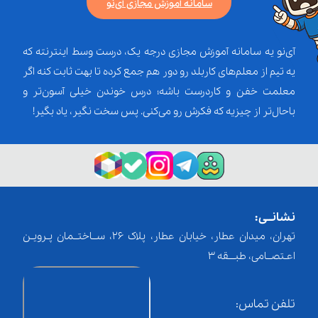
سامانه آموزش مجازی آی‌نو
آی‌نو یه سامانه آموزش مجازی درجه یک، درست وسط اینترنته که
یه تیم از معلم‌‌های کاربلد رو دور هم جمع کرده تا بهت ثابت کنه اگر
معلمت خفن و کاردرست باشه؛ درس خوندن خیلی آسون‌تر و
باحال‌تر از چیزیه که فکرش رو می‌کنی. پس سخت نگیر، یاد بگیر!
نشانــی:
تهران، میدان عطار، خیابان عطار، پلاک 26، ســاختــمان پـرویـن
اعـتصــامی، طبـــقه 3
تلفن تماس: