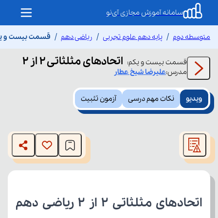
سامانه آموزش مجازی آی‌نو
متوسطه دوم
پایه دهم علوم تجربی
ریاضی دهم
قسمت بیست و یکم ات
اتحادهای مثلثاتی 2 از 2
قسمت
بیست و یکم
:
مدرس:
علیرضا
شیخ عطار
ویدیو
نکات مهم درسی
آزمون تثبیت
This
is
The media could not be loaded, either because the server
a
modal
or network failed or because the format is not supported.
window.