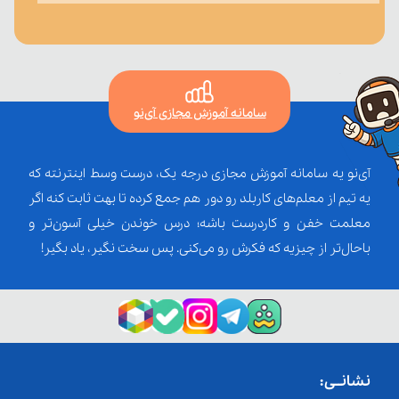
سامانه آموزش مجازی آی‌نو
آی‌نو یه سامانه آموزش مجازی درجه یک، درست وسط اینترنته که
یه تیم از معلم‌‌های کاربلد رو دور هم جمع کرده تا بهت ثابت کنه اگر
معلمت خفن و کاردرست باشه؛ درس خوندن خیلی آسون‌تر و
باحال‌تر از چیزیه که فکرش رو می‌کنی. پس سخت نگیر، یاد بگیر!
نشانــی: