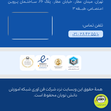
تهران، میدان عطار، خیابان عطار، پلاک 26، ســاختــمان پـرویـن
اعـتصــامی، طبـــقه 3
تلفن تماس:
021 - 28 42 55 10
همۀ حقوق این وبسایت نزد شرکت فن آوری شبکه آموزش
دانش نویان محفوظ است.