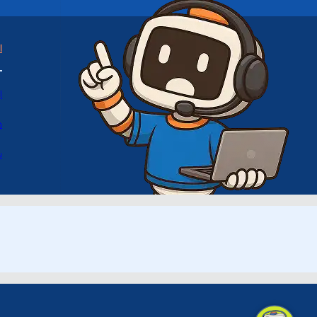
ا
ا
د
س