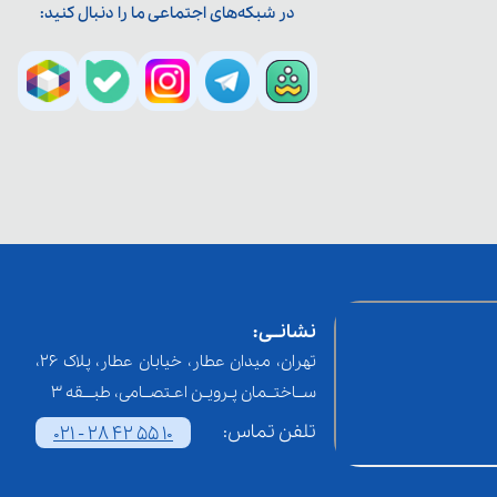
در شبکه‌های اجتماعی ما را دنبال کنید:
نشانــی:
تهران، میدان عطار، خیابان عطار، پلاک 26،
ســاختــمان پـرویـن اعـتصــامی، طبـــقه 3
تلفن تماس:
021 - 28 42 55 10