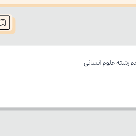
he media could not be loaded, either because the server or network fai
هم رشته علوم انسانی