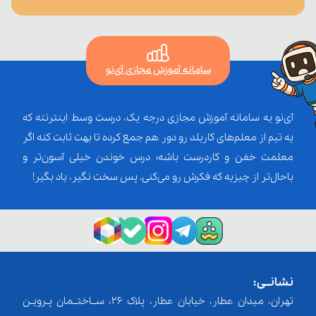
سامانه آموزش مجازی آی‌نو
آی‌نو یه سامانه آموزش مجازی درجه یک، درست وسط اینترنته که
یه تیم از معلم‌‌های کاربلد رو دور هم جمع کرده تا بهت ثابت کنه اگر
معلمت خفن و کاردرست باشه؛ درس خوندن خیلی آسون‌تر و
باحال‌تر از چیزیه که فکرش رو می‌کنی. پس سخت نگیر، یاد بگیر!
نشانــی:
تهران، میدان عطار، خیابان عطار، پلاک 26، ســاختــمان پـرویـن