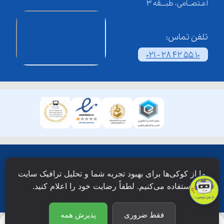
اعـتصــامی، طبـــقه 3
تلفن تماس:
021 - 28 42 55 10
همۀ حقوق این وبسایت نزد شرکت فن آوری شبکه آموزش
ما از کوکی‌ها برای بهبود تجربه شما و تحلیل ترافیک سایت
دانش نویان محفوظ است.
استفاده می‌کنیم. لطفاً رضایت خود را اعلام کنید.
فقط ضروری
پذیرش همه