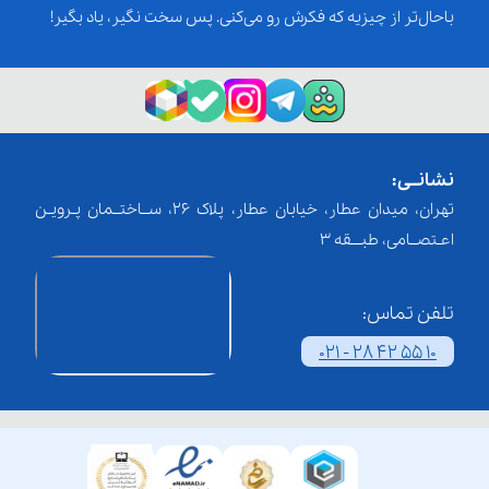
باحال‌تر از چیزیه که فکرش رو می‌کنی. پس سخت نگیر، یاد بگیر!
نشانــی:
تهران، میدان عطار، خیابان عطار، پلاک 26، ســاختــمان پـرویـن
اعـتصــامی، طبـــقه 3
تلفن تماس:
021 - 28 42 55 10