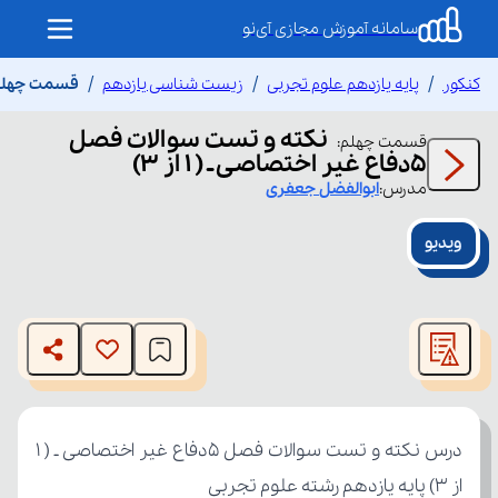
سامانه آموزش مجازی آی‌نو
کنکور
پایه یازدهم علوم تجربی
زیست شناسی یازدهم
قسمت چهلم نکته و تس
نکته و تست سوالات فصل
قسمت
چهلم
:
۵دفاع غیر اختصاصی ـ ( 1 از 3)
مدرس:
ابوالفضل
جعفری
ویدیو
This
is
The media could not be loaded, either because the server
a
modal
or network failed or because the format is not supported.
window.
از 3) پایه یازدهم رشته علوم تجربی