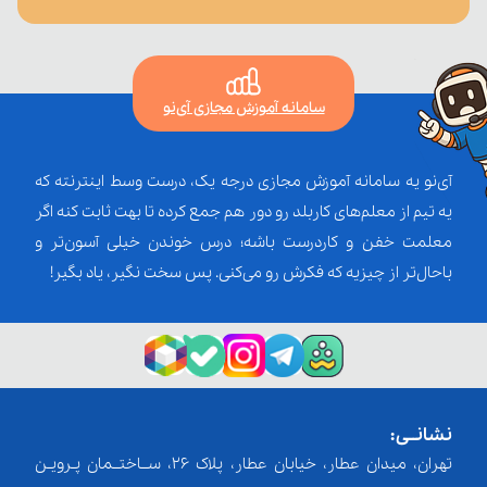
سامانه آموزش مجازی آی‌نو
آی‌نو یه سامانه آموزش مجازی درجه یک، درست وسط اینترنته که
یه تیم از معلم‌‌های کاربلد رو دور هم جمع کرده تا بهت ثابت کنه اگر
معلمت خفن و کاردرست باشه؛ درس خوندن خیلی آسون‌تر و
باحال‌تر از چیزیه که فکرش رو می‌کنی. پس سخت نگیر، یاد بگیر!
نشانــی:
تهران، میدان عطار، خیابان عطار، پلاک 26، ســاختــمان پـرویـن