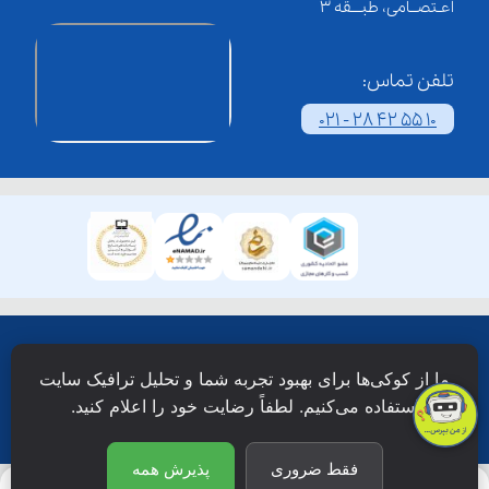
اعـتصــامی، طبـــقه 3
تلفن تماس:
021 - 28 42 55 10
همۀ حقوق این وبسایت نزد شرکت فن آوری شبکه آموزش
ما از کوکی‌ها برای بهبود تجربه شما و تحلیل ترافیک سایت
دانش نویان محفوظ است.
استفاده می‌کنیم. لطفاً رضایت خود را اعلام کنید.
فقط ضروری
پذیرش همه