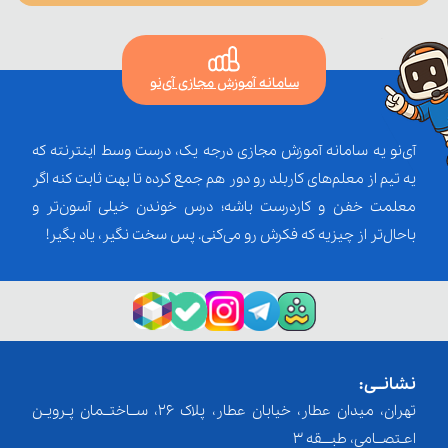
سامانه آموزش مجازی آی‌نو
آی‌نو یه سامانه آموزش مجازی درجه یک، درست وسط اینترنته که
یه تیم از معلم‌‌های کاربلد رو دور هم جمع کرده تا بهت ثابت کنه اگر
معلمت خفن و کاردرست باشه؛ درس خوندن خیلی آسون‌تر و
باحال‌تر از چیزیه که فکرش رو می‌کنی. پس سخت نگیر، یاد بگیر!
نشانــی:
تهران، میدان عطار، خیابان عطار، پلاک 26، ســاختــمان پـرویـن
اعـتصــامی، طبـــقه 3