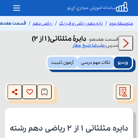
سامانه آموزش مجازی آی‌نو
متوسطه دوم
پایه دهم ریاضی و فیزیک
ریاضی دهم
قسمت هفدهم دایرۀ
دایرۀ مثلثاتی( 1 از 2)
قسمت
هفدهم
:
مدرس:
علیرضا
شیخ عطار
ویدیو
نکات مهم درسی
آزمون تثبیت
This
is
The media could not be loaded, either because the server
a
modal
or network failed or because the format is not supported.
window.