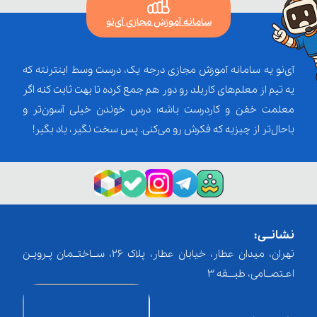
سامانه آموزش مجازی آی‌نو
آی‌نو یه سامانه آموزش مجازی درجه یک، درست وسط اینترنته که
یه تیم از معلم‌‌های کاربلد رو دور هم جمع کرده تا بهت ثابت کنه اگر
معلمت خفن و کاردرست باشه؛ درس خوندن خیلی آسون‌تر و
باحال‌تر از چیزیه که فکرش رو می‌کنی. پس سخت نگیر، یاد بگیر!
نشانــی:
تهران، میدان عطار، خیابان عطار، پلاک 26، ســاختــمان پـرویـن
اعـتصــامی، طبـــقه 3