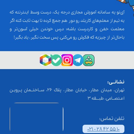
آی‌نو یه سامانه آموزش مجازی درجه یک، درست وسط اینترنته که
یه تیم از معلم‌‌های کاربلد رو دور هم جمع کرده تا بهت ثابت کنه اگر
معلمت خفن و کاردرست باشه؛ درس خوندن خیلی آسون‌تر و
باحال‌تر از چیزیه که فکرش رو می‌کنی. پس سخت نگیر، یاد بگیر!
نشانــی:
تهران، میدان عطار، خیابان عطار، پلاک 26، ســاختــمان پـرویـن
اعـتصــامی، طبـــقه 3
تلفن تماس:
021 - 28 42 55 10