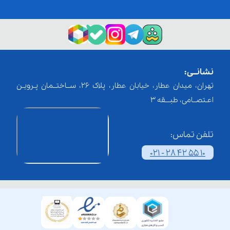
نشانــی:
تهران، میدان عطار، خیابان عطار، پلاک 26، ســاختــمان پـرویـن
اعـتصــامی، طبـــقه 3
تلفن تماس:
021 - 28 42 55 10