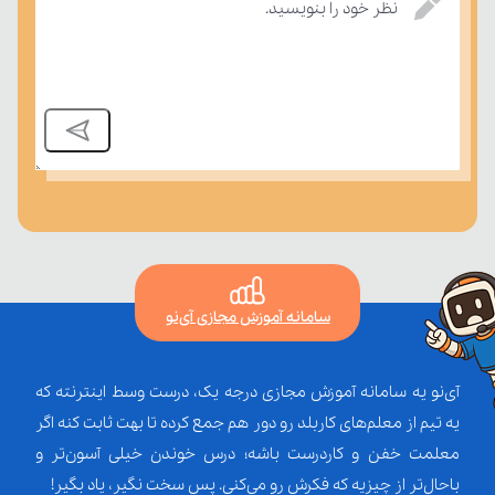
بسنجند.
نظر خود را بنویسید.
سامانه آموزش مجازی آی‌نو
آی‌نو یه سامانه آموزش مجازی درجه یک، درست وسط اینترنته که
یه تیم از معلم‌‌های کاربلد رو دور هم جمع کرده تا بهت ثابت کنه اگر
معلمت خفن و کاردرست باشه؛ درس خوندن خیلی آسون‌تر و
باحال‌تر از چیزیه که فکرش رو می‌کنی. پس سخت نگیر، یاد بگیر!