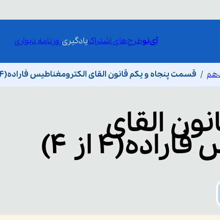
آی‌نو
طرح‌های اشتراک
یادگیری
روزنامه دیواری
دهم
قسمت پنجاه و یکم قانون القای الکترومغناطیس فاراده(4 از 4)
نون القای
ده(4 از 4)