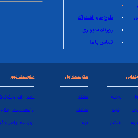
ن
طرح‌های اشتراک
روزنامه‌دیواری
تماس با ما
بتدایی
متوسطه اول
متوسطه دوم
ول
چهارم
هفتم
دهم ریاضی و فیزیک
وم
پنجم
هشتم
یازدهم ریاضی و فیز
وم
ششم
نهم
دوازدهم ریاضی و ف