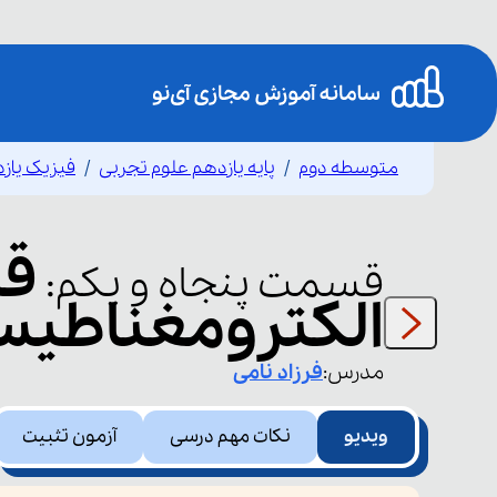
متوسطه دوم
پایه یازدهم علوم تجربی
فیزیک یاز
قا
قسمت
پنجاه و یکم
:
الکترومغناطیس فارا
مدرس:
فرزاد
نامی
ویدیو
نکات مهم درسی
آزمون تثبیت