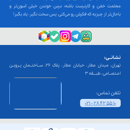
معلمت خفن و کاردرست باشه؛ درس خوندن خیلی آسون‌تر و
باحال‌تر از چیزیه که فکرش رو می‌کنی. پس سخت نگیر، یاد بگیر!
نشانــی:
تهران، میدان عطار، خیابان عطار، پلاک 26، ســاختــمان پـرویـن
اعـتصــامی، طبـــقه 3
تلفن تماس:
021 - 28 42 55 10