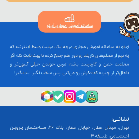
سامانه آموزش مجازی آی‌نو
آی‌نو یه سامانه آموزش مجازی درجه یک، درست وسط اینترنته که
یه تیم از معلم‌‌های کاربلد رو دور هم جمع کرده تا بهت ثابت کنه اگر
معلمت خفن و کاردرست باشه؛ درس خوندن خیلی آسون‌تر و
باحال‌تر از چیزیه که فکرش رو می‌کنی. پس سخت نگیر، یاد بگیر!
نشانــی:
تهران، میدان عطار، خیابان عطار، پلاک 26، ســاختــمان پـرویـن
اعـتصــامی، طبـــقه 3