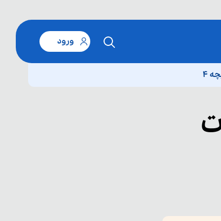
ورود
ت