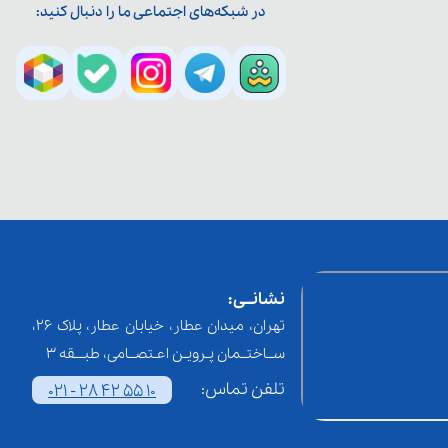
در شبکه‌های اجتماعی ما را دنبال کنید:
نشانــی:
تهران، میدان عطار، خیابان عطار، پلاک 26،
ســاختــمان پـرویـن اعـتصــامی، طبـــقه 3
تلفن تماس:
021 - 28 42 55 10