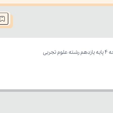
he media could not be loaded, either because the server or network fai