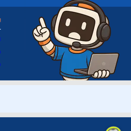
ا
ا
د
س