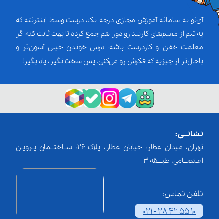
آی‌نو یه سامانه آموزش مجازی درجه یک، درست وسط اینترنته که
یه تیم از معلم‌‌های کاربلد رو دور هم جمع کرده تا بهت ثابت کنه اگر
معلمت خفن و کاردرست باشه؛ درس خوندن خیلی آسون‌تر و
باحال‌تر از چیزیه که فکرش رو می‌کنی. پس سخت نگیر، یاد بگیر!
نشانــی:
تهران، میدان عطار، خیابان عطار، پلاک 26، ســاختــمان پـرویـن
اعـتصــامی، طبـــقه 3
تلفن تماس:
021 - 28 42 55 10