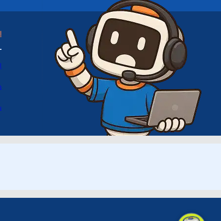
ا
ا
د
س