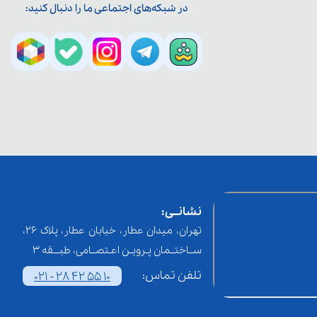
در شبکه‌های اجتماعی ما را دنبال کنید:
نشانــی:
تهران، میدان عطار، خیابان عطار، پلاک 26،
ســاختــمان پـرویـن اعـتصــامی، طبـــقه 3
تلفن تماس:
021 - 28 42 55 10