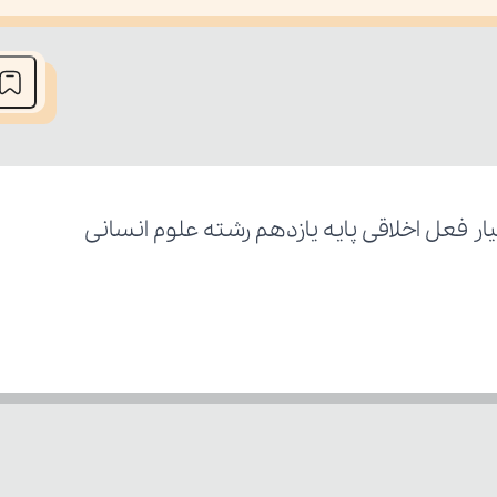
he media could not be loaded, either because the server or network fai
ر فعل اخلاقی پایه یازدهم رشته علوم انسانی