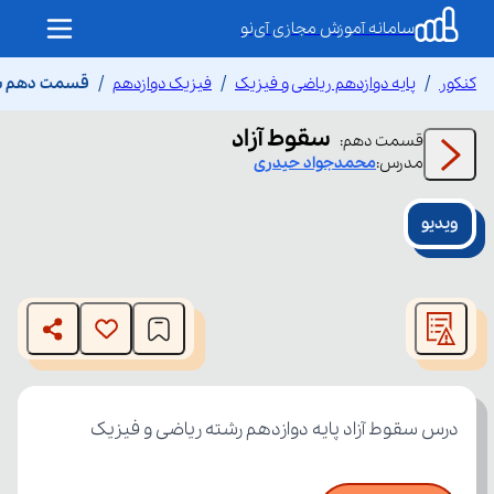
سامانه آموزش مجازی آی‌نو
کنکور
پایه دوازدهم ریاضی و فیزیک
فیزیک دوازدهم
قسمت دهم سق
سقوط آزاد
قسمت
دهم
:
مدرس:
محمدجواد
حیدری
ویدیو
This
is
The media could not be loaded, either because the server
a
modal
or network failed or because the format is not supported.
window.
درس سقوط آزاد پایه دوازدهم رشته ریاضی و فیزیک