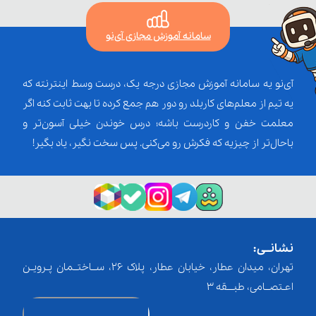
سامانه آموزش مجازی آی‌نو
آی‌نو یه سامانه آموزش مجازی درجه یک، درست وسط اینترنته که
یه تیم از معلم‌‌های کاربلد رو دور هم جمع کرده تا بهت ثابت کنه اگر
معلمت خفن و کاردرست باشه؛ درس خوندن خیلی آسون‌تر و
باحال‌تر از چیزیه که فکرش رو می‌کنی. پس سخت نگیر، یاد بگیر!
نشانــی:
تهران، میدان عطار، خیابان عطار، پلاک 26، ســاختــمان پـرویـن
اعـتصــامی، طبـــقه 3