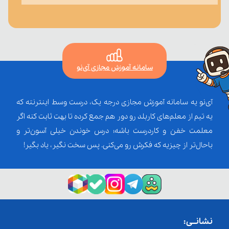
سامانه آموزش مجازی آی‌نو
آی‌نو یه سامانه آموزش مجازی درجه یک، درست وسط اینترنته که
یه تیم از معلم‌‌های کاربلد رو دور هم جمع کرده تا بهت ثابت کنه اگر
معلمت خفن و کاردرست باشه؛ درس خوندن خیلی آسون‌تر و
باحال‌تر از چیزیه که فکرش رو می‌کنی. پس سخت نگیر، یاد بگیر!
نشانــی: