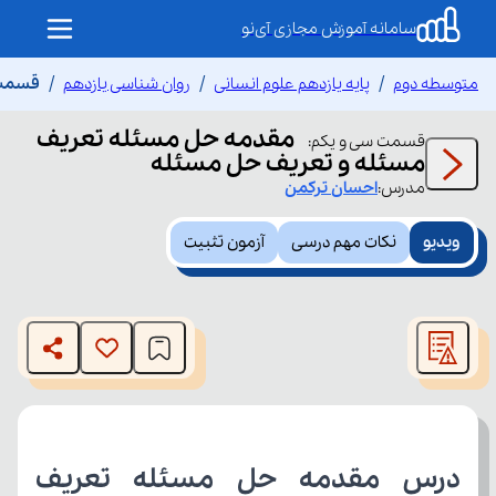
سامانه آموزش مجازی آی‌نو
متوسطه دوم
پایه یازدهم علوم انسانی
روان شناسی یازدهم
قسمت 
مقدمه حل مسئله تعریف
قسمت
سی و یکم
:
مسئله و تعریف حل مسئله
مدرس:
احسان
ترکمن
ویدیو
نکات مهم درسی
آزمون تثبیت
This
is
The media could not be loaded, either because the server
a
modal
or network failed or because the format is not supported.
window.