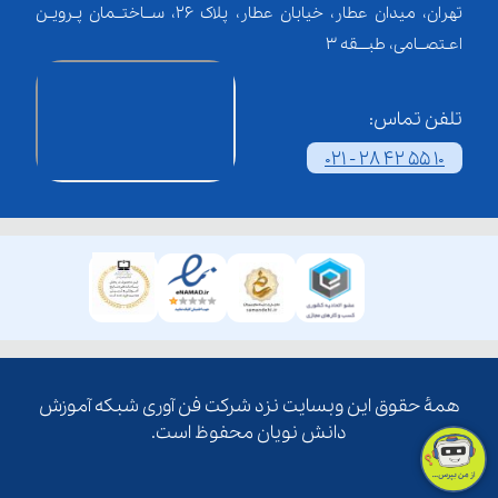
تهران، میدان عطار، خیابان عطار، پلاک 26، ســاختــمان پـرویـن
اعـتصــامی، طبـــقه 3
تلفن تماس:
021 - 28 42 55 10
همۀ حقوق این وبسایت نزد شرکت فن آوری شبکه آموزش
دانش نویان محفوظ است.