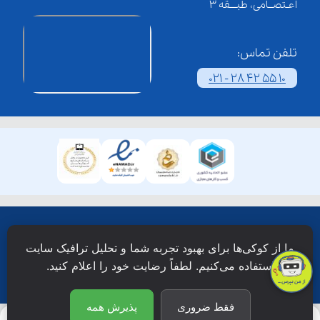
اعـتصــامی، طبـــقه 3
تلفن تماس:
021 - 28 42 55 10
همۀ حقوق این وبسایت نزد شرکت فن آوری شبکه آموزش
ما از کوکی‌ها برای بهبود تجربه شما و تحلیل ترافیک سایت
دانش نویان محفوظ است.
استفاده می‌کنیم. لطفاً رضایت خود را اعلام کنید.
فقط ضروری
پذیرش همه