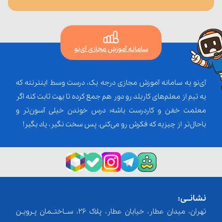
سامانه آموزش مجازی آی‌نو
آی‌نو یه سامانه آموزش مجازی درجه یک، درست وسط اینترنته که
یه تیم از معلم‌‌های کاربلد رو دور هم جمع کرده تا بهت ثابت کنه اگر
معلمت خفن و کاردرست باشه؛ درس خوندن خیلی آسون‌تر و
باحال‌تر از چیزیه که فکرش رو می‌کنی. پس سخت نگیر، یاد بگیر!
نشانــی:
تهران، میدان عطار، خیابان عطار، پلاک 26، ســاختــمان پـرویـن