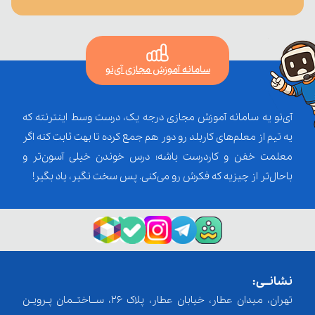
سامانه آموزش مجازی آی‌نو
آی‌نو یه سامانه آموزش مجازی درجه یک، درست وسط اینترنته که
یه تیم از معلم‌‌های کاربلد رو دور هم جمع کرده تا بهت ثابت کنه اگر
معلمت خفن و کاردرست باشه؛ درس خوندن خیلی آسون‌تر و
باحال‌تر از چیزیه که فکرش رو می‌کنی. پس سخت نگیر، یاد بگیر!
نشانــی:
تهران، میدان عطار، خیابان عطار، پلاک 26، ســاختــمان پـرویـن