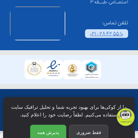
اعـتصــامی، طبـــقه 3
تلفن تماس:
021 - 28 42 55 10
همۀ حقوق این وبسایت نزد شرکت فن آوری شبکه آموزش
ما از کوکی‌ها برای بهبود تجربه شما و تحلیل ترافیک سایت
دانش نویان محفوظ است.
استفاده می‌کنیم. لطفاً رضایت خود را اعلام کنید.
فقط ضروری
پذیرش همه