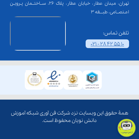
تهران، میدان عطار، خیابان عطار، پلاک 26، ســاختــمان پـرویـن
اعـتصــامی، طبـــقه 3
تلفن تماس:
021 - 28 42 55 10
همۀ حقوق این وبسایت نزد شرکت فن آوری شبکه آموزش
دانش نویان محفوظ است.