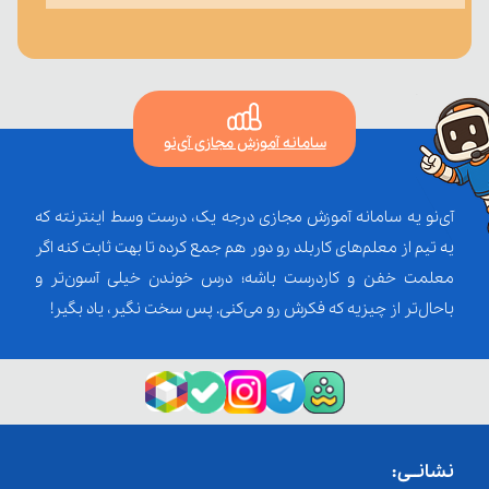
سامانه آموزش مجازی آی‌نو
آی‌نو یه سامانه آموزش مجازی درجه یک، درست وسط اینترنته که
یه تیم از معلم‌‌های کاربلد رو دور هم جمع کرده تا بهت ثابت کنه اگر
معلمت خفن و کاردرست باشه؛ درس خوندن خیلی آسون‌تر و
باحال‌تر از چیزیه که فکرش رو می‌کنی. پس سخت نگیر، یاد بگیر!
نشانــی: