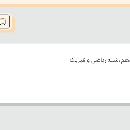
he media could not be loaded, either because the server or network fai
دهم رشته ریاضی و فیزیک