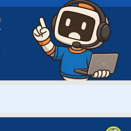
ا
ا
د
س