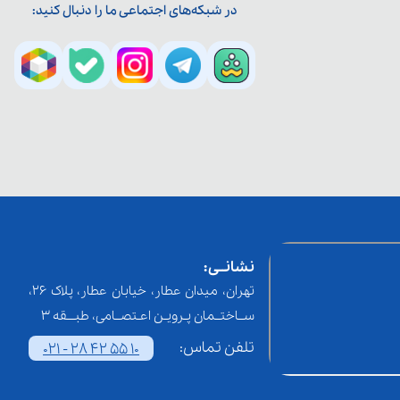
در شبکه‌های اجتماعی ما را دنبال کنید:
نشانــی:
تهران، میدان عطار، خیابان عطار، پلاک 26،
ســاختــمان پـرویـن اعـتصــامی، طبـــقه 3
تلفن تماس:
021 - 28 42 55 10