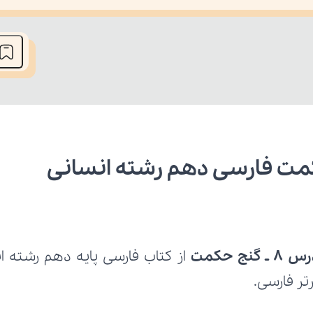
he media could not be loaded, either because the server or network fai
نج حکمت
تر فارسی.