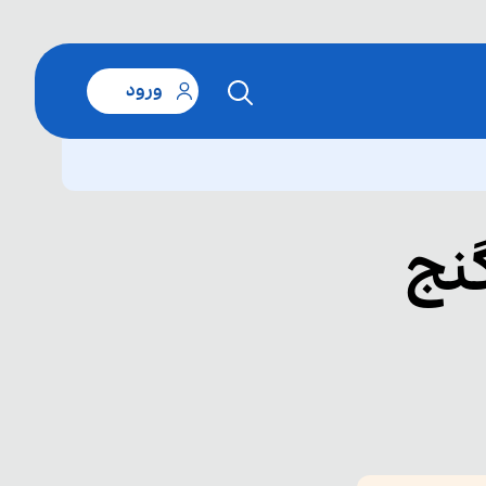
ورود
 درس ۸ ـ گنج