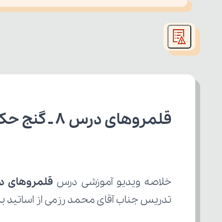
This
is
led or because the format is not supported.
a
modal
window.
قلمروهای درس ۸ ـ گنج حکمت فارسی دهم رشته انسانی
خلاصه ویدیو آموزشی درس 
قلمروهای درس ۸ ـ گ
تدریس جناب آقای محمد رزمی از اساتید بر