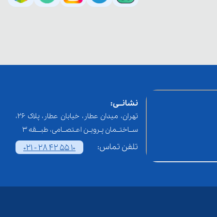
نشانــی:
تهران، میدان عطار، خیابان عطار، پلاک 26،
ســاختــمان پـرویـن اعـتصــامی، طبـــقه 3
تلفن تماس:
021 - 28 42 55 10