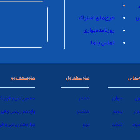
ن
طرح‌های اشتراک
روزنامه‌دیواری
تماس با ما
بتدایی
متوسطه اول
متوسطه دوم
ول
چهارم
هفتم
دهم ریاضی و فیزیک
وم
پنجم
هشتم
یازدهم ریاضی و فیز
وم
ششم
نهم
دوازدهم ریاضی و ف