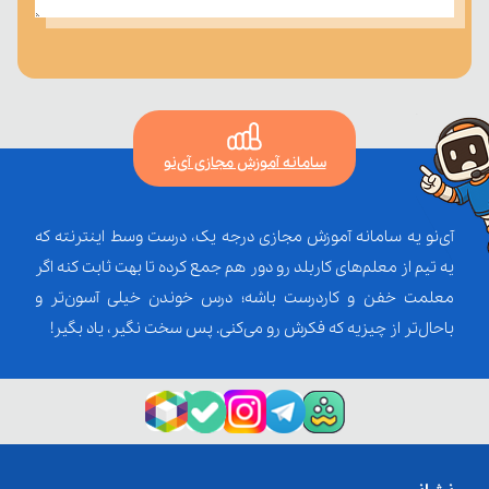
سامانه آموزش مجازی آی‌نو
آی‌نو یه سامانه آموزش مجازی درجه یک، درست وسط اینترنته که
یه تیم از معلم‌‌های کاربلد رو دور هم جمع کرده تا بهت ثابت کنه اگر
معلمت خفن و کاردرست باشه؛ درس خوندن خیلی آسون‌تر و
باحال‌تر از چیزیه که فکرش رو می‌کنی. پس سخت نگیر، یاد بگیر!