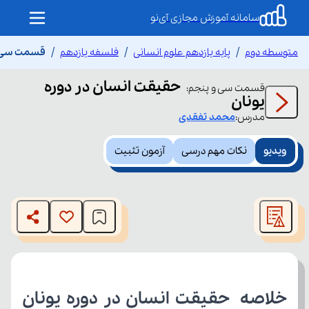
سامانه آموزش مجازی آی‌نو
متوسطه دوم
پایه یازدهم علوم انسانی
فلسفه یازدهم
قسمت سی و 
حقیقت انسان در دوره
قسمت
سی و پنجم
:
یونان
مدرس:
محمد
تفقدی
ویدیو
نکات مهم درسی
آزمون تثبیت
This
is
The media could not be loaded, either because the server
a
modal
or network failed or because the format is not supported.
window.