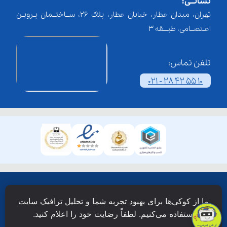
نشانــی:
تهران، میدان عطار، خیابان عطار، پلاک 26، ســاختــمان پـرویـن
اعـتصــامی، طبـــقه 3
تلفن تماس:
021 - 28 42 55 10
همۀ حقوق این وبسایت نزد شرکت فن آوری شبکه آموزش
ما از کوکی‌ها برای بهبود تجربه شما و تحلیل ترافیک سایت
دانش نویان محفوظ است.
استفاده می‌کنیم. لطفاً رضایت خود را اعلام کنید.