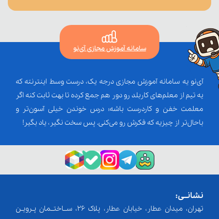
سامانه آموزش مجازی آی‌نو
آی‌نو یه سامانه آموزش مجازی درجه یک، درست وسط اینترنته که
یه تیم از معلم‌‌های کاربلد رو دور هم جمع کرده تا بهت ثابت کنه اگر
معلمت خفن و کاردرست باشه؛ درس خوندن خیلی آسون‌تر و
باحال‌تر از چیزیه که فکرش رو می‌کنی. پس سخت نگیر، یاد بگیر!
نشانــی:
تهران، میدان عطار، خیابان عطار، پلاک 26، ســاختــمان پـرویـن