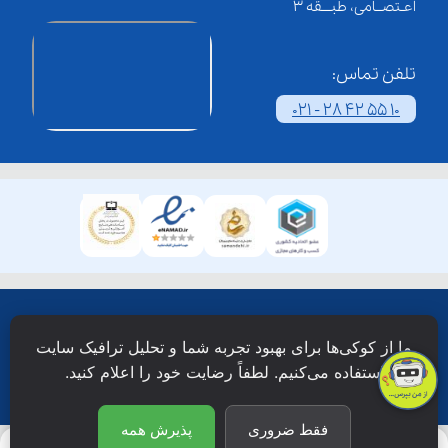
اعـتصــامی، طبـــقه 3
تلفن تماس:
021 - 28 42 55 10
همۀ حقوق این وبسایت نزد شرکت فن آوری شبکه آموزش
ما از کوکی‌ها برای بهبود تجربه شما و تحلیل ترافیک سایت
دانش نویان محفوظ است.
استفاده می‌کنیم. لطفاً رضایت خود را اعلام کنید.
فقط ضروری
پذیرش همه