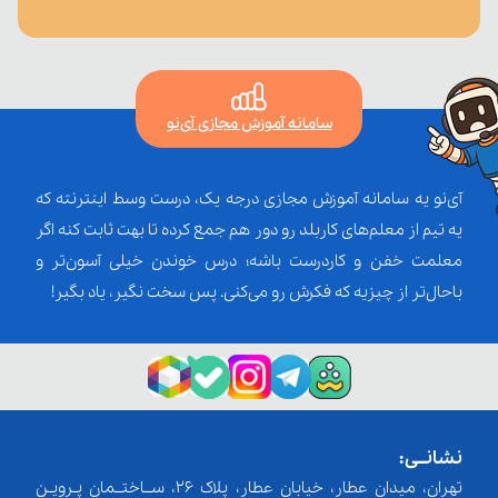
سامانه آموزش مجازی آی‌نو
آی‌نو یه سامانه آموزش مجازی درجه یک، درست وسط اینترنته که
یه تیم از معلم‌‌های کاربلد رو دور هم جمع کرده تا بهت ثابت کنه اگر
معلمت خفن و کاردرست باشه؛ درس خوندن خیلی آسون‌تر و
باحال‌تر از چیزیه که فکرش رو می‌کنی. پس سخت نگیر، یاد بگیر!
نشانــی:
تهران، میدان عطار، خیابان عطار، پلاک 26، ســاختــمان پـرویـن