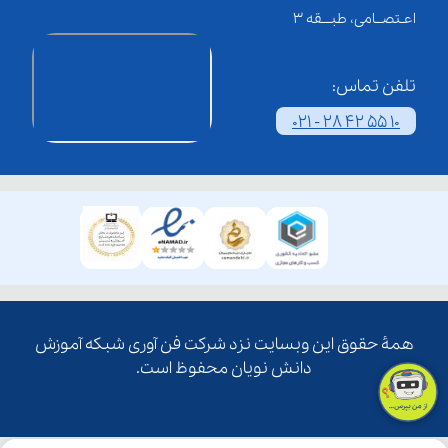
اعـتصــامی، طبـــقه 3
تلفن تماس:
021 - 28 42 55 10
همۀ حقوق این وبسایت نزد شرکت فن آوری شبکه آموزش
دانش نویان محفوظ است.