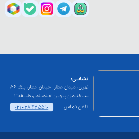
نشانــی:
تهران، میدان عطار، خیابان عطار، پلاک 26،
ســاختــمان پـرویـن اعـتصــامی، طبـــقه 3
تلفن تماس:
021 - 28 42 55 10