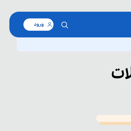
ورود
ات
T