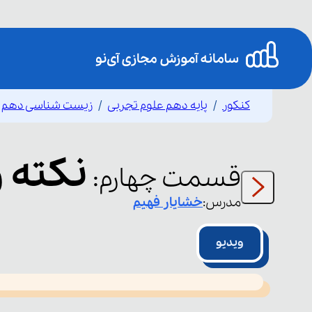
کنکور
پایه دهم علوم تجربی
زیست شناسی دهم
نکته و
قسمت
چهارم
:
مدرس:
خشایار
فهیم
ویدیو
This
is
led or because the format is not supported.
a