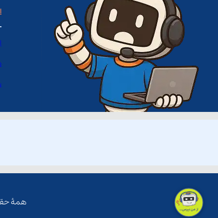
ا
ا
د
س
همۀ حقو