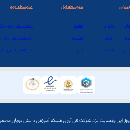
بتدایی
متوسطه اول
متوسطه دوم
ول
چهارم
هفتم
دهم ریاضی و فیزیک
وم
پنجم
هشتم
یازدهم ریاضی و فیز
وم
ششم
نهم
دوازدهم ریاضی و ف
ق این وبسایت نزد شرکت فن آوری شبکه آموزش دانش نویان محفو