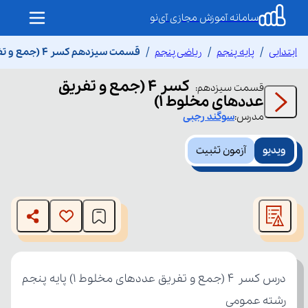
سامانه آموزش مجازی آی‌نو
ابتدایی
پایه پنجم
ریاضی پنجم
قسمت سیزدهم کسر ۴ (جمع و تفریق عددهای مخلوط 1)
کسر ۴ (جمع و تفریق
قسمت
سیزدهم
:
عددهای مخلوط 1)
مدرس:
سوگند
رجبی
ویدیو
آزمون تثبیت
This
is
The media could not be loaded, either because the server
a
modal
or network failed or because the format is not supported.
window.
رشته عمومی