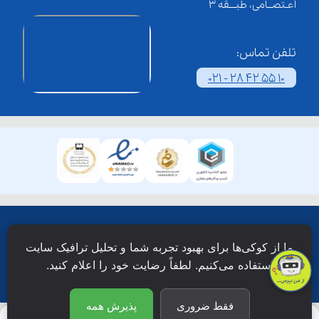
اعـتصــامی، طبـــقه 3
تلفن تماس:
021 - 28 42 55 10
همۀ حقوق این وبسایت نزد شرکت فن آوری شبکه آموزش
ما از کوکی‌ها برای بهبود تجربه شما و تحلیل ترافیک سایت
دانش نویان محفوظ است.
استفاده می‌کنیم. لطفاً رضایت خود را اعلام کنید.
فقط ضروری
پذیرش همه