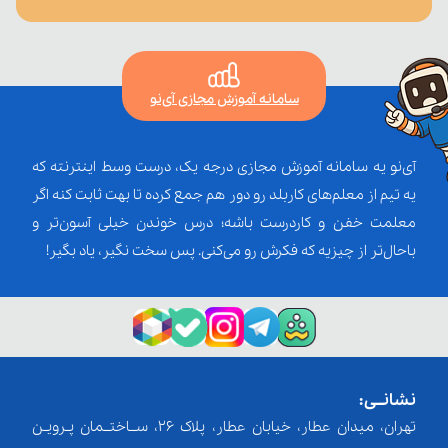
سامانه آموزش مجازی آی‌نو
آی‌نو یه سامانه آموزش مجازی درجه یک، درست وسط اینترنته که
یه تیم از معلم‌‌های کاربلد رو دور هم جمع کرده تا بهت ثابت کنه اگر
معلمت خفن و کاردرست باشه؛ درس خوندن خیلی آسون‌تر و
باحال‌تر از چیزیه که فکرش رو می‌کنی. پس سخت نگیر، یاد بگیر!
نشانــی:
تهران، میدان عطار، خیابان عطار، پلاک 26، ســاختــمان پـرویـن