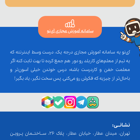
سامانه آموزش مجازی آی‌نو
آی‌نو یه سامانه آموزش مجازی درجه یک، درست وسط اینترنته که
یه تیم از معلم‌‌های کاربلد رو دور هم جمع کرده تا بهت ثابت کنه اگر
معلمت خفن و کاردرست باشه؛ درس خوندن خیلی آسون‌تر و
باحال‌تر از چیزیه که فکرش رو می‌کنی. پس سخت نگیر، یاد بگیر!
نشانــی:
تهران، میدان عطار، خیابان عطار، پلاک 26، ســاختــمان پـرویـن