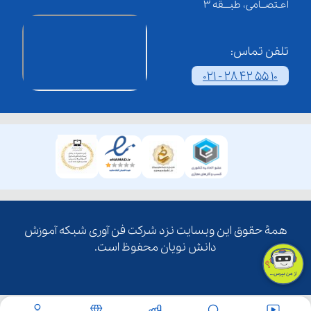
اعـتصــامی، طبـــقه 3
تلفن تماس:
021 - 28 42 55 10
همۀ حقوق این وبسایت نزد شرکت فن آوری شبکه آموزش
دانش نویان محفوظ است.