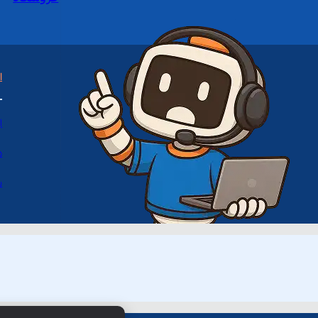
ا
ا
د
س