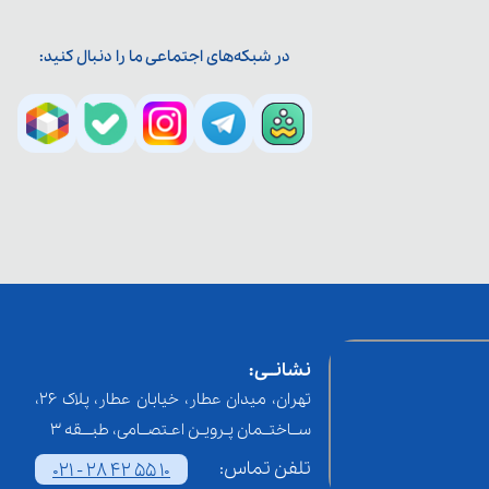
در شبکه‌های اجتماعی ما را دنبال کنید:
نشانــی:
تهران، میدان عطار، خیابان عطار، پلاک 26،
ســاختــمان پـرویـن اعـتصــامی، طبـــقه 3
تلفن تماس:
021 - 28 42 55 10