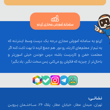
سامانه آموزش مجازی آی‌نو
آی‌نو یه سامانه آموزش مجازی درجه یک، درست وسط اینترنته که
یه تیم از معلم‌‌های کاربلد رو دور هم جمع کرده تا بهت ثابت کنه اگر
معلمت خفن و کاردرست باشه؛ درس خوندن خیلی آسون‌تر و
باحال‌تر از چیزیه که فکرش رو می‌کنی. پس سخت نگیر، یاد بگیر!
نشانــی:
تهران، میدان عطار، خیابان عطار، پلاک 26، ســاختــمان پـرویـن