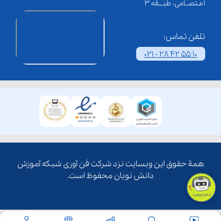
اعـتصــامی، طبـــقه 3
تلفن تماس:
021 - 28 42 55 10
همۀ حقوق این وبسایت نزد شرکت فن آوری شبکه آموزش
دانش نویان محفوظ است.