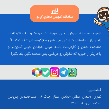
سامانه آموزش مجازی آی‌نو
آی‌نو یه سامانه آموزش مجازی درجه یک، درست وسط اینترنته که
یه تیم از معلم‌‌های کاربلد رو دور هم جمع کرده تا بهت ثابت کنه اگر
معلمت خفن و کاردرست باشه؛ درس خوندن خیلی آسون‌تر و
باحال‌تر از چیزیه که فکرش رو می‌کنی. پس سخت نگیر، یاد بگیر!
نشانــی:
تهران، میدان عطار، خیابان عطار، پلاک 26، ســاختــمان پـرویـن
اعـتصــامی، طبـــقه 3