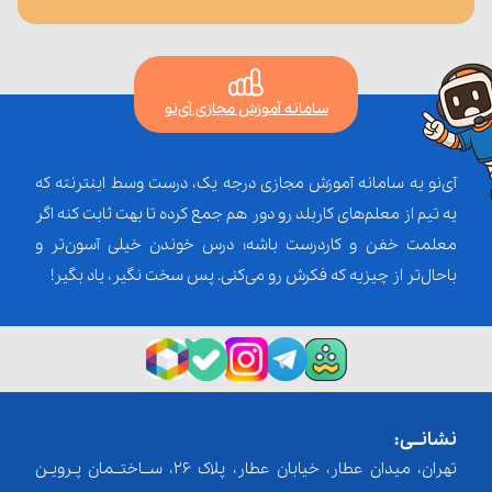
سامانه آموزش مجازی آی‌نو
آی‌نو یه سامانه آموزش مجازی درجه یک، درست وسط اینترنته که
یه تیم از معلم‌‌های کاربلد رو دور هم جمع کرده تا بهت ثابت کنه اگر
معلمت خفن و کاردرست باشه؛ درس خوندن خیلی آسون‌تر و
باحال‌تر از چیزیه که فکرش رو می‌کنی. پس سخت نگیر، یاد بگیر!
نشانــی:
تهران، میدان عطار، خیابان عطار، پلاک 26، ســاختــمان پـرویـن