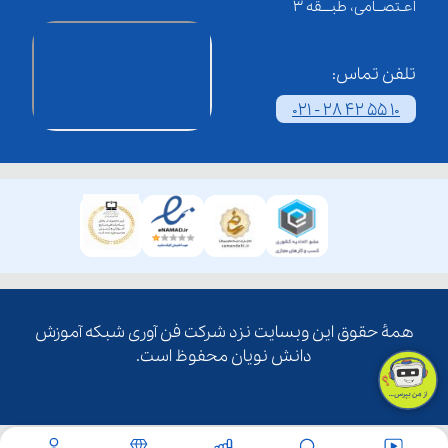
اعـتصــامی، طبـــقه 3
تلفن تماس:
021 - 28 42 55 10
همۀ حقوق این وبسایت نزد شرکت فن آوری شبکه آموزش
دانش نویان محفوظ است.