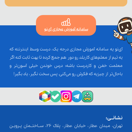
سامانه آموزش مجازی آی‌نو
آی‌نو یه سامانه آموزش مجازی درجه یک، درست وسط اینترنته که
یه تیم از معلم‌‌های کاربلد رو دور هم جمع کرده تا بهت ثابت کنه اگر
معلمت خفن و کاردرست باشه؛ درس خوندن خیلی آسون‌تر و
باحال‌تر از چیزیه که فکرش رو می‌کنی. پس سخت نگیر، یاد بگیر!
نشانــی:
تهران، میدان عطار، خیابان عطار، پلاک 26، ســاختــمان پـرویـن