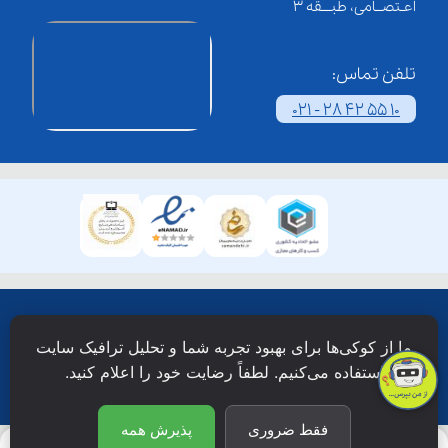
اعـتصــامی، طبـــقه 3
تلفن تماس:
021 - 28 42 55 10
همۀ حقوق این وبسایت نزد شرکت فن آوری شبکه آموزش
ما از کوکی‌ها برای بهبود تجربه شما و تحلیل ترافیک سایت
دانش نویان محفوظ است.
استفاده می‌کنیم. لطفاً رضایت خود را اعلام کنید.
فقط ضروری
پذیرش همه