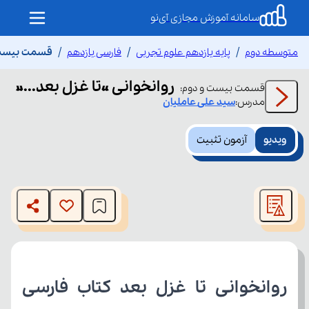
سامانه آموزش مجازی آی‌نو
متوسطه دوم
پایه یازدهم علوم تجربی
فارسی یازدهم
قسمت بیست و 
روانخوانی «تا غزل بعد...»
قسمت
بیست و دوم
:
مدرس:
سید علی
عاملیان
ویدیو
آزمون تثبیت
This
is
The media could not be loaded, either because the server
a
modal
or network failed or because the format is not supported.
window.