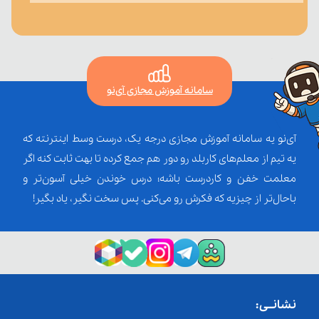
سامانه آموزش مجازی آی‌نو
آی‌نو یه سامانه آموزش مجازی درجه یک، درست وسط اینترنته که
یه تیم از معلم‌‌های کاربلد رو دور هم جمع کرده تا بهت ثابت کنه اگر
معلمت خفن و کاردرست باشه؛ درس خوندن خیلی آسون‌تر و
باحال‌تر از چیزیه که فکرش رو می‌کنی. پس سخت نگیر، یاد بگیر!
نشانــی: