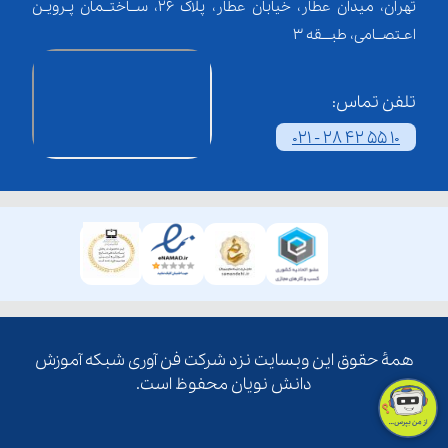
تهران، میدان عطار، خیابان عطار، پلاک 26، ســاختــمان پـرویـن
اعـتصــامی، طبـــقه 3
تلفن تماس:
021 - 28 42 55 10
همۀ حقوق این وبسایت نزد شرکت فن آوری شبکه آموزش
دانش نویان محفوظ است.