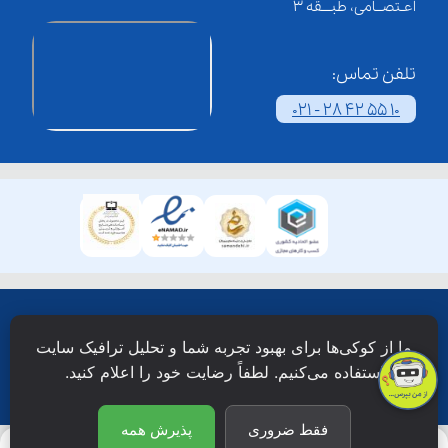
اعـتصــامی، طبـــقه 3
تلفن تماس:
021 - 28 42 55 10
همۀ حقوق این وبسایت نزد شرکت فن آوری شبکه آموزش
ما از کوکی‌ها برای بهبود تجربه شما و تحلیل ترافیک سایت
دانش نویان محفوظ است.
استفاده می‌کنیم. لطفاً رضایت خود را اعلام کنید.
فقط ضروری
پذیرش همه