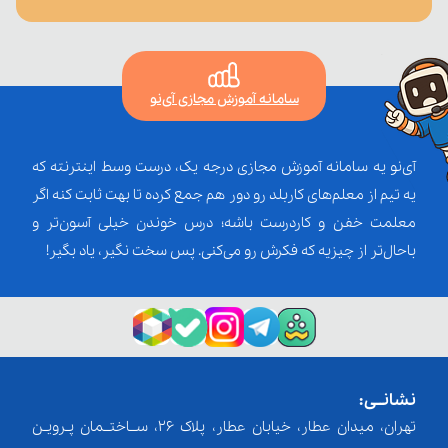
سامانه آموزش مجازی آی‌نو
آی‌نو یه سامانه آموزش مجازی درجه یک، درست وسط اینترنته که
یه تیم از معلم‌‌های کاربلد رو دور هم جمع کرده تا بهت ثابت کنه اگر
معلمت خفن و کاردرست باشه؛ درس خوندن خیلی آسون‌تر و
باحال‌تر از چیزیه که فکرش رو می‌کنی. پس سخت نگیر، یاد بگیر!
نشانــی:
تهران، میدان عطار، خیابان عطار، پلاک 26، ســاختــمان پـرویـن